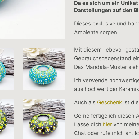
Da es sich um ein Unika
Darstellungen auf den B
Dieses exklusive und handg
Ambiente sorgen.
Mit diesem liebevoll gest
Gebrauchsgegenstand ein e
Das Mandala-Muster sieht n
Ich verwende hochwertige 
aus hochwertiger Keram
Auch als
Geschenk
ist di
Gerne fertige ich diesen 
Lasse dich
hier
von meinen
Chat oder rufe mich an. I