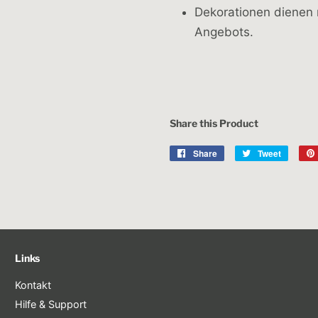
Dekorationen dienen n
Angebots.
Share this Product
Share
Share
Tweet
Tweet
on
on
Facebook
Twitter
Links
Kontakt
Hilfe & Support