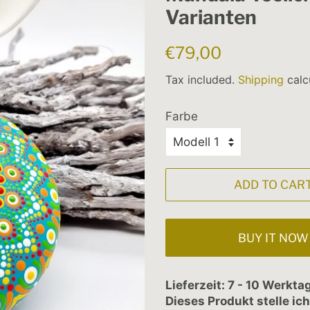
Varianten
Regular
Sale
€79,00
price
price
Tax included.
Shipping
calc
Farbe
ADD TO CAR
BUY IT NOW
Lieferzeit: 7 - 10 Werkta
Dieses Produkt stelle ich