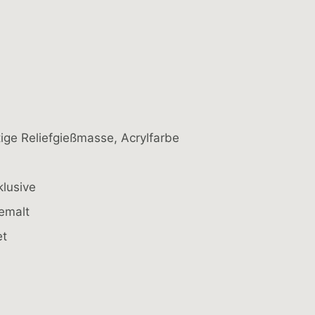
ige Reliefgießmasse, Acrylfarbe
lusive
emalt
et