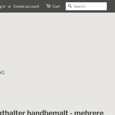
SEARCH
g in
or
Create account
Cart
AQ
hthalter handbemalt - mehrere