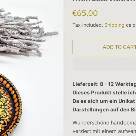
Regular
Sale
€65,00
price
price
Tax included.
Shipping
calc
ADD TO CAR
Lieferzeit: 8 - 12 Werkta
Dieses Produkt stelle ich
Da es sich um ein Unika
Darstellungen auf den B
Wunderschöne handbemal
verziert mit einem aufwe