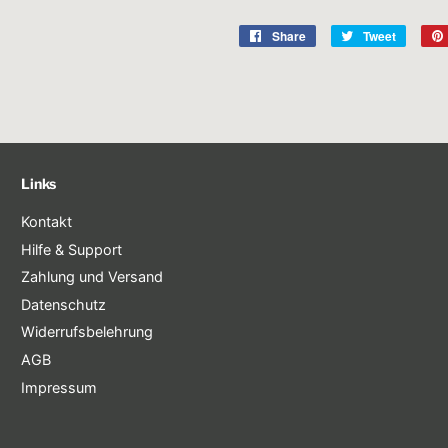
Share
Share
Tweet
Tweet
on
on
Facebook
Twitter
Links
Kontakt
Hilfe & Support
Zahlung und Versand
Datenschutz
Widerrufsbelehrung
AGB
Impressum