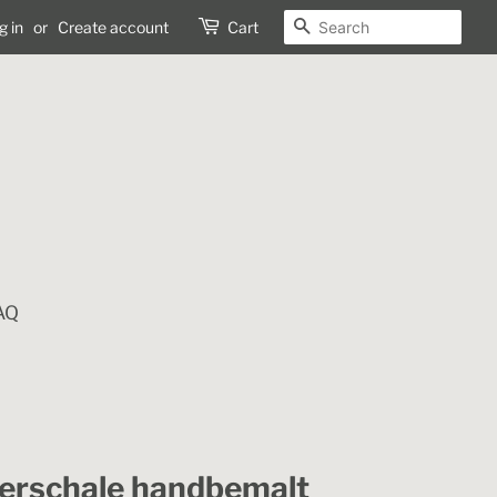
SEARCH
g in
or
Create account
Cart
AQ
erschale handbemalt