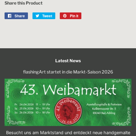
Share this Product
Share
Share
Tweet
Tweet
Pin it
Pin
on
on
on
Facebook
Twitter
Pinterest
Latest News
flashingArt startet in die Markt-Saison 2026
Besucht uns am Marktstand und entdeckt neue handgemalte